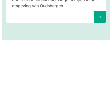
omgeving van Oudsbergen.
Steun ons
Jouw hulp maakt het
verschil
Alle hulp is welkom. Met jouw bijdrage kunnen
we blijven ondersteunen.